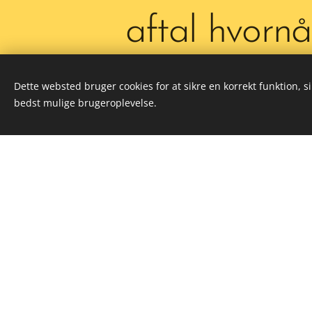
aftal hvornå
skal komme
Dette websted bruger cookies for at sikre en korrekt funktion, s
bedst mulige brugeroplevelse.
sørge for je
fortelt