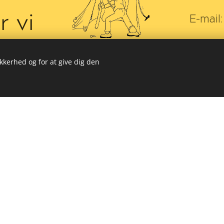
r vi
E-mail
 og
ikkerhed og for at give dig den
res