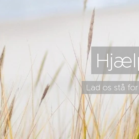
Hjælp
Lad os stå for