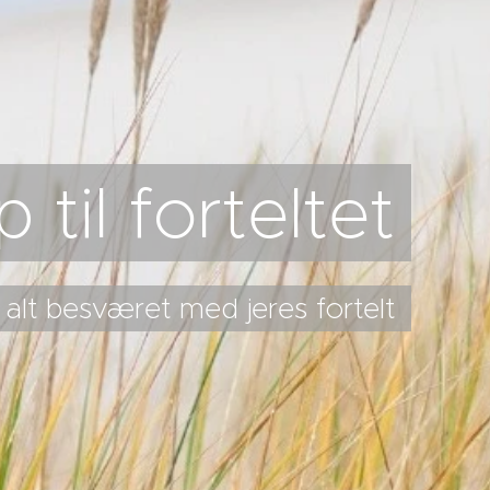
 til forteltet
 alt besværet med jeres fortelt