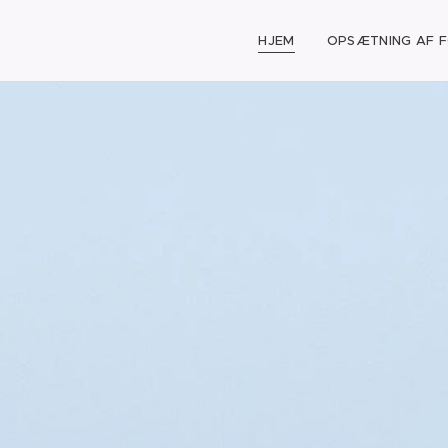
HJEM
OPSÆTNING AF 