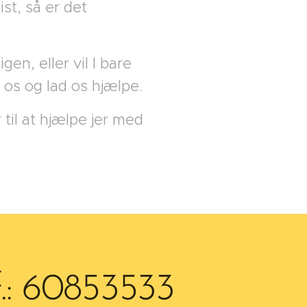
st, så er det
en, eller vil I bare
 os og lad os hjælpe.
 til at hjælpe jer med
f.: 60853533